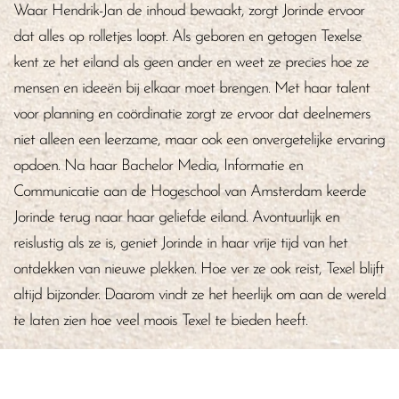
Waar Hendrik-Jan de inhoud bewaakt, zorgt Jorinde ervoor
dat alles op rolletjes loopt. Als geboren en getogen Texelse
kent ze het eiland als geen ander en weet ze precies hoe ze
mensen en ideeën bij elkaar moet brengen. Met haar talent
voor planning en coördinatie zorgt ze ervoor dat deelnemers
niet alleen een leerzame, maar ook een onvergetelijke ervaring
opdoen. Na haar Bachelor Media, Informatie en
Communicatie aan de Hogeschool van Amsterdam keerde
Jorinde terug naar haar geliefde eiland. Avontuurlijk en
reislustig als ze is, geniet Jorinde in haar vrije tijd van het
ontdekken van nieuwe plekken. Hoe ver ze ook reist, Texel blijft
altijd bijzonder. Daarom vindt ze het heerlijk om aan de wereld
te laten zien hoe veel moois Texel te bieden heeft.