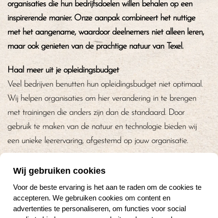
organisaties die hun bedrijfsdoelen willen behalen op een
inspirerende manier. Onze aanpak combineert het nuttige
met het aangename, waardoor deelnemers niet alleen leren,
maar ook genieten van de prachtige natuur van Texel.
Haal meer uit je opleidingsbudget
Veel bedrijven benutten hun opleidingsbudget niet optimaal.
Wij helpen organisaties om hier verandering in te brengen
met trainingen die anders zijn dan de standaard. Door
gebruik te maken van de natuur en technologie bieden wij
een unieke leerervaring, afgestemd op jouw organisatie.
Op maat gemaakte trainingen
Wij gebruiken cookies
Onze trainingen en tochten worden volledig afgestemd op de
Voor de beste ervaring is het aan te raden om de cookies te
specifieke wensen en doelen van jouw organisatie. Of het nu
accepteren. We gebruiken cookies om content en
gaat om teamdynamiek, leiderschapsontwikkeling of
advertenties te personaliseren, om functies voor social